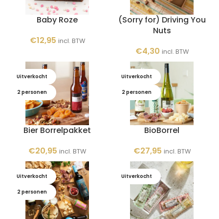
Baby Roze
(Sorry for) Driving You
Nuts
€
12,95
incl. BTW
€
4,30
incl. BTW
Uitverkocht
Uitverkocht
2 personen
2 personen
Bier Borrelpakket
BioBorrel
€
20,95
€
27,95
incl. BTW
incl. BTW
Uitverkocht
Uitverkocht
2 personen