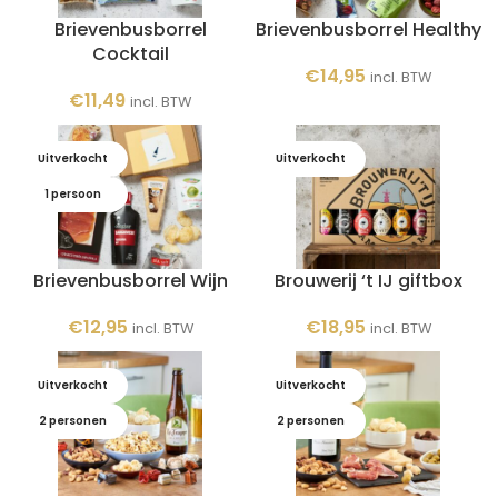
Brievenbusborrel
Brievenbusborrel Healthy
Cocktail
€
14,95
incl. BTW
€
11,49
incl. BTW
Uitverkocht
Uitverkocht
1 persoon
Brievenbusborrel Wijn
Brouwerij ‘t IJ giftbox
€
12,95
€
18,95
incl. BTW
incl. BTW
Uitverkocht
Uitverkocht
2 personen
2 personen