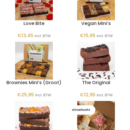
Love Bite
Vegan Mini’s
€
13,45
€
15,95
incl. BTW
incl. BTW
Brownies Mini’s (Groot)
The Original
€
25,95
€
12,95
incl. BTW
incl. BTW
Uitverkocht