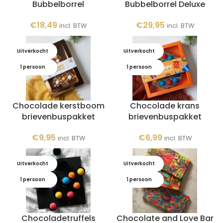
Bubbelborrel
Bubbelborrel Deluxe
€
18,49
€
29,95
incl. BTW
incl. BTW
Uitverkocht
Uitverkocht
1 persoon
1 persoon
Chocolade kerstboom
Chocolade krans
brievenbuspakket
brievenbuspakket
€
9,95
€
6,99
incl. BTW
incl. BTW
Uitverkocht
Uitverkocht
1 persoon
1 persoon
Chocoladetruffels
Chocolate and Love Bar