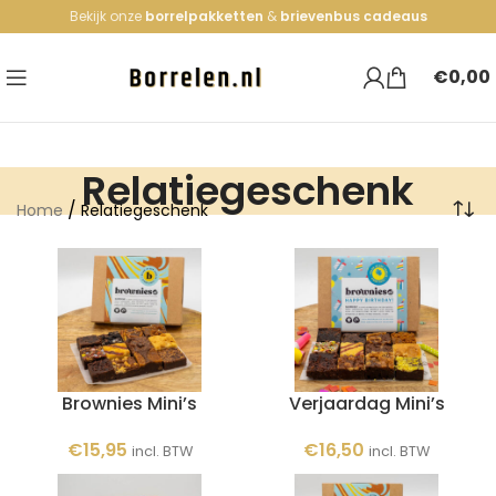
Bekijk onze
borrelpakketten
&
brievenbus cadeaus
€
0,00
Relatiegeschenk
/
Home
Relatiegeschenk
Brownies Mini’s
Verjaardag Mini’s
€
15,95
€
16,50
incl. BTW
incl. BTW