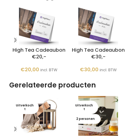
High Tea Cadeaubon
High Tea Cadeaubon
Hi
€20,-
€30,-
€
20,00
€
30,00
incl. BTW
incl. BTW
Gerelateerde producten
Uitverkoch
Uitverkoch
U
t
t
2 personen