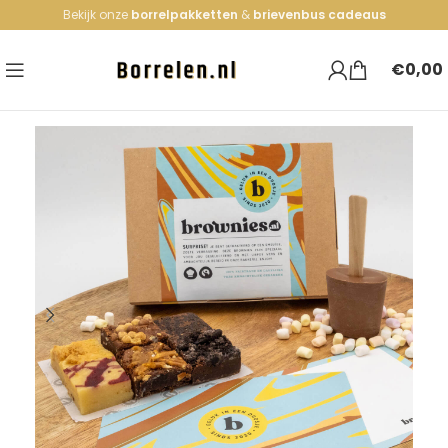
Bekijk onze
borrelpakketten
&
brievenbus cadeaus
€
0,00