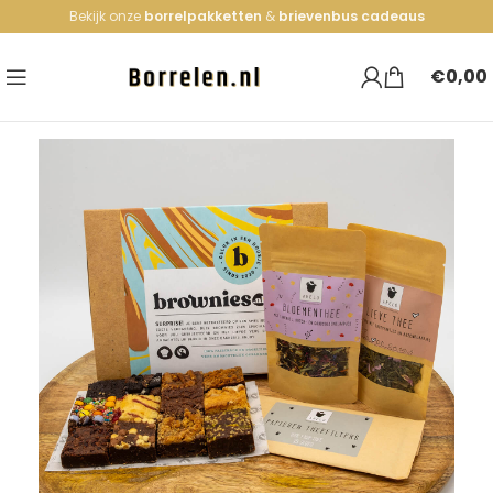
Bekijk onze
borrelpakketten
&
brievenbus cadeaus
€
0,00