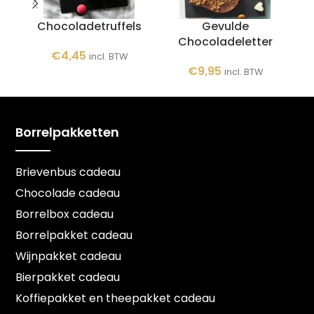
Chocoladetruffels
Gevulde
P
Chocoladeletter
€
4,45
incl. BTW
€
9,95
incl. BTW
Borrelpakketten
Brievenbus cadeau
Chocolade cadeau
Borrelbox cadeau
Borrelpakket cadeau
Wijnpakket cadeau
Bierpakket cadeau
Koffiepakket en theepakket cadeau