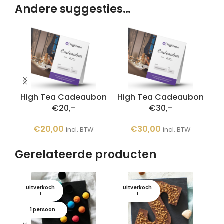
Andere suggesties…
High Tea Cadeaubon
High Tea Cadeaubon
Hi
€20,-
€30,-
€
20,00
€
30,00
incl. BTW
incl. BTW
Gerelateerde producten
Uitverkoch
Uitverkoch
U
t
t
1 persoon