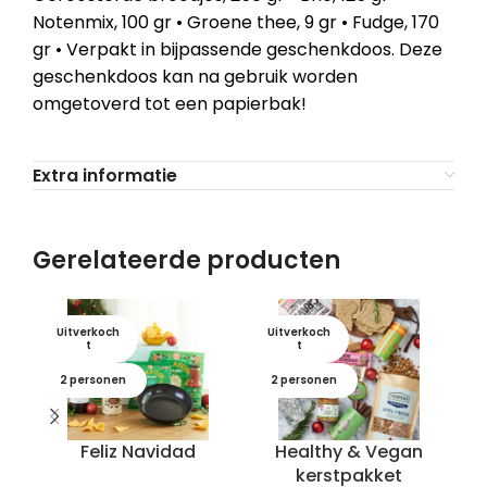
Notenmix, 100 gr • Groene thee, 9 gr • Fudge, 170
gr • Verpakt in bijpassende geschenkdoos. Deze
geschenkdoos kan na gebruik worden
omgetoverd tot een papierbak!
Extra informatie
Gerelateerde producten
Uitverkoch
Uitverkoch
U
t
t
2 personen
2 personen
Feliz Navidad
Healthy & Vegan
It
kerstpakket