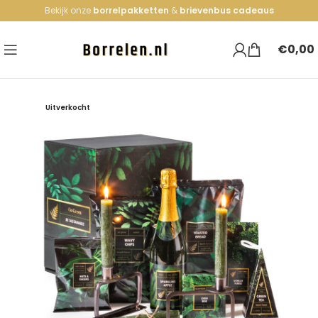
Bekijk onze
borrelpakketten
&
brievenbus cadeaus
€
0,00
Uitverkocht