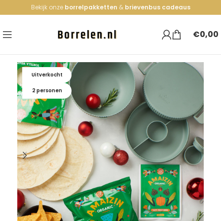
Bekijk onze
borrelpakketten
&
brievenbus cadeaus
€
0,00
Uitverkocht
2 personen