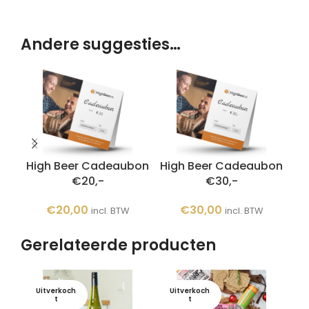
Andere suggesties…
High Beer Cadeaubon
High Beer Cadeaubon
Hi
€20,-
€30,-
€
20,00
€
30,00
incl. BTW
incl. BTW
Gerelateerde producten
Uitverkoch
Uitverkoch
U
t
t