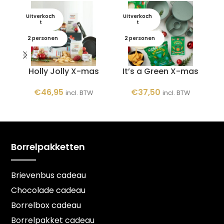
Uitverkoch
Uitverkoch
U
t
t
2 personen
2 personen
Holly Jolly X-mas
It’s a Green X-mas
Ke
€
46,95
€
37,50
incl. BTW
incl. BTW
Borrelpakketten
Brievenbus cadeau
Chocolade cadeau
Borrelbox cadeau
Borrelpakket cadeau