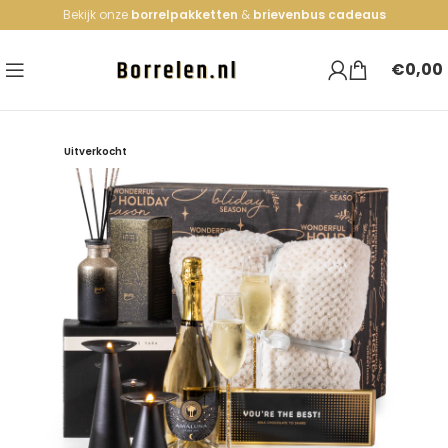
Bekijk onze
borrelpakketten
&
brievenbus cadeaus
€
0,00
Uitverkocht