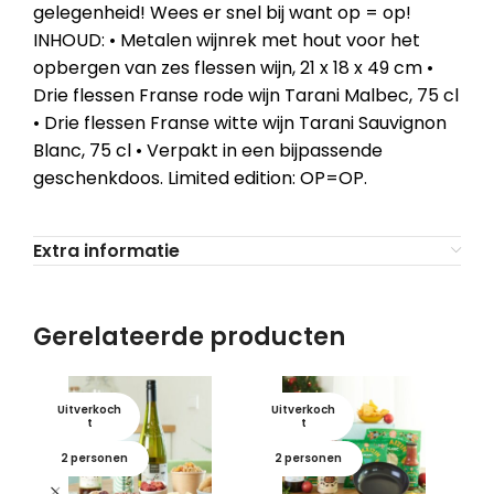
gelegenheid! Wees er snel bij want op = op!
INHOUD: • Metalen wijnrek met hout voor het
opbergen van zes flessen wijn, 21 x 18 x 49 cm •
Drie flessen Franse rode wijn Tarani Malbec, 75 cl
• Drie flessen Franse witte wijn Tarani Sauvignon
Blanc, 75 cl • Verpakt in een bijpassende
geschenkdoos. Limited edition: OP=OP.
Extra informatie
Gerelateerde producten
Uitverkoch
Uitverkoch
U
t
t
2 personen
2 personen