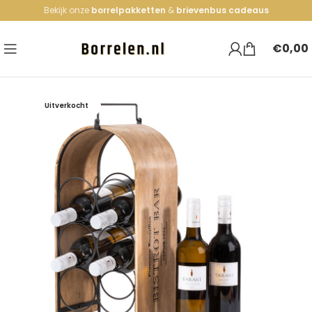
Bekijk onze
borrelpakketten
&
brievenbus cadeaus
€
0,00
Uitverkocht