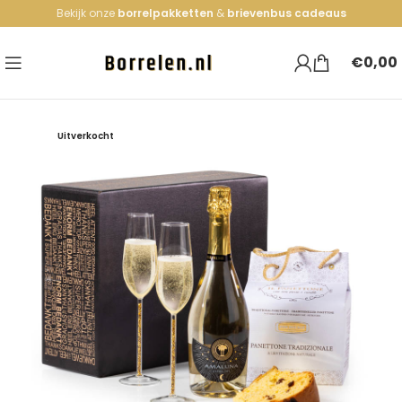
Bekijk onze
borrelpakketten
&
brievenbus cadeaus
€
0,00
Uitverkocht