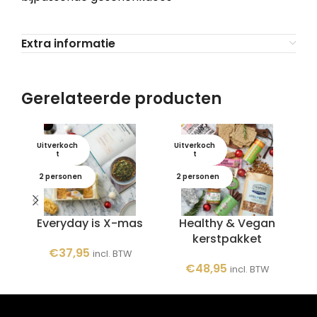
Extra informatie
Gerelateerde producten
Uitverkoch
Uitverkoch
U
t
t
2 personen
2 personen
Everyday is X-mas
Healthy & Vegan
Ke
kerstpakket
€
37,95
incl. BTW
€
48,95
incl. BTW