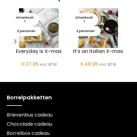
Uitverkoch
Uitverkoch
U
t
t
2 personen
2 personen
Everyday is X-mas
It’s an Italian X-mas
€
37,95
€
48,95
incl. BTW
incl. BTW
Borrelpakketten
Brievenbus cadeau
Chocolade cadeau
Borrelbox cadeau