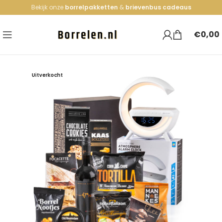
Bekijk onze
borrelpakketten
&
brievenbus cadeaus
€
0,00
Uitverkocht