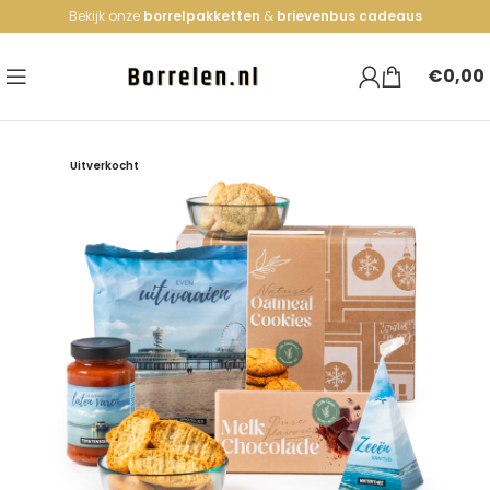
Bekijk onze
borrelpakketten
&
brievenbus cadeaus
€
0,00
Uitverkocht