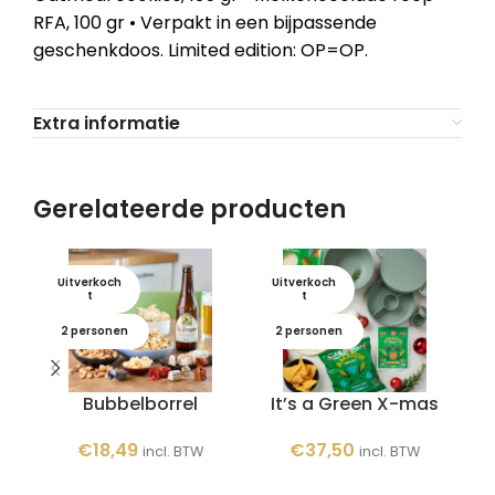
RFA, 100 gr • Verpakt in een bijpassende
geschenkdoos. Limited edition: OP=OP.
Extra informatie
Gerelateerde producten
Uitverkoch
Uitverkoch
U
t
t
2 personen
2 personen
Bubbelborrel
It’s a Green X-mas
It
€
18,49
€
37,50
incl. BTW
incl. BTW