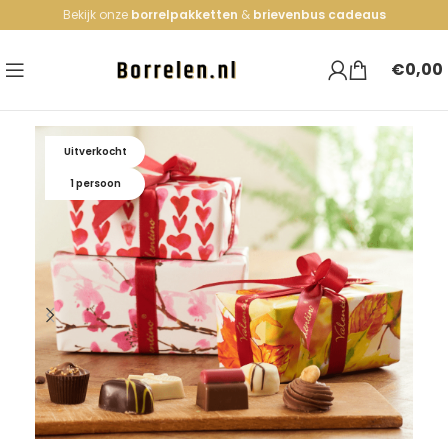
Bekijk onze
borrelpakketten
&
brievenbus cadeaus
€
0,00
Uitverkocht
1 persoon