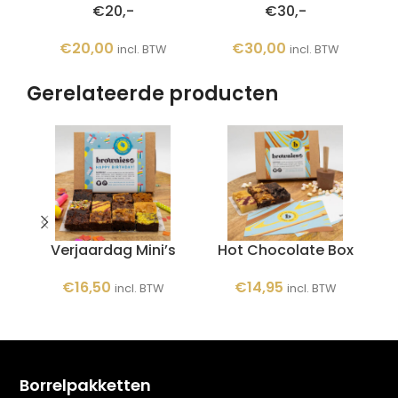
€20,-
€30,-
€
20,00
€
30,00
incl. BTW
incl. BTW
Gerelateerde producten
Verjaardag Mini’s
Hot Chocolate Box
J
€
16,50
€
14,95
incl. BTW
incl. BTW
Borrelpakketten