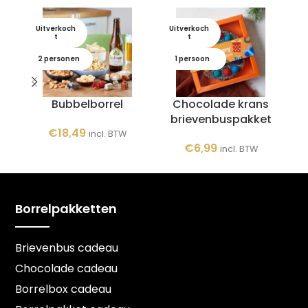
Uitverkoch
Uitverkoch
U
t
t
2 personen
1 persoon
Bubbelborrel
Chocolade krans
brievenbuspakket
€
18,49
incl. BTW
€
6,99
incl. BTW
Borrelpakketten
Brievenbus cadeau
Chocolade cadeau
Borrelbox cadeau