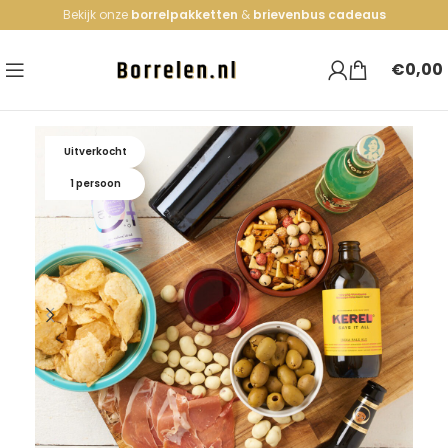
Bekijk onze
borrelpakketten
&
brievenbus cadeaus
€
0,00
Uitverkocht
1 persoon