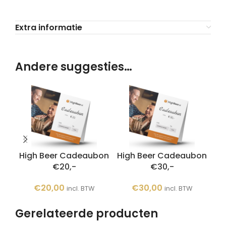
Extra informatie
Andere suggesties…
High Beer Cadeaubon
High Beer Cadeaubon
Hi
€20,-
€30,-
€
20,00
€
30,00
incl. BTW
incl. BTW
Gerelateerde producten