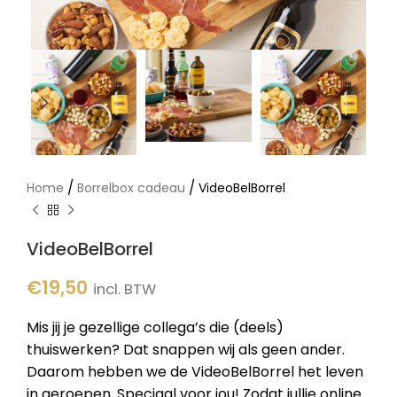
/
/
Home
Borrelbox cadeau
VideoBelBorrel
VideoBelBorrel
€
19,50
incl. BTW
Mis jij je gezellige collega’s die (deels)
thuiswerken? Dat snappen wij als geen ander.
Daarom hebben we de VideoBelBorrel het leven
in geroepen. Speciaal voor jou! Zodat jullie online